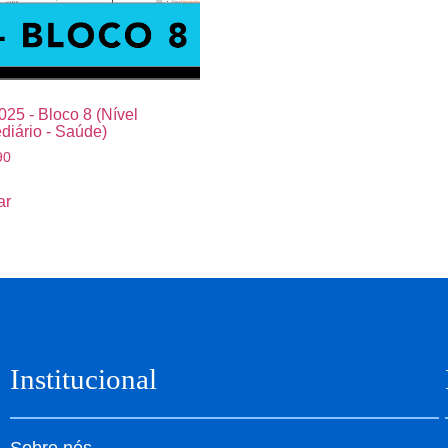
25 - Bloco 8 (Nível
diário - Saúde)
90
ar
Institucional