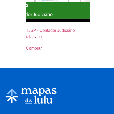
TJSP - Contador Judiciário
R$
387,90
Comprar