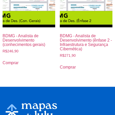
BDMG - Analista de
BDMG - Analista de
Desenvolvimento
Desenvolvimento (ênfase 2 -
(conhecimentos gerais)
Infraestrutura e Segurança
Cibernética)
R$
246,90
R$
271,90
Comprar
Comprar