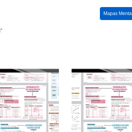
Mapas Menta
”