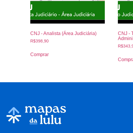
CNJ - Analista (Área Judiciária)
CNJ - 
Adminis
R$
398,90
R$
343,
Comprar
Compr