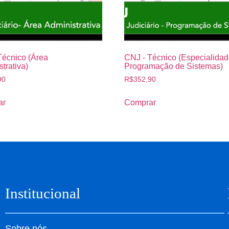
Técnico (Área
CNJ - Técnico (Especialida
trativa)
Programação de Sistemas)
90
R$
352,90
ar
Comprar
Institucional
Sobre nós