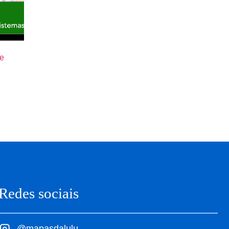
de
Redes sociais
@mapasdalulu