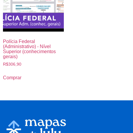
Polícia Federal
(Administrativo) - Nível
Superior (conhecimentos
gerais)
R$
306,90
Comprar