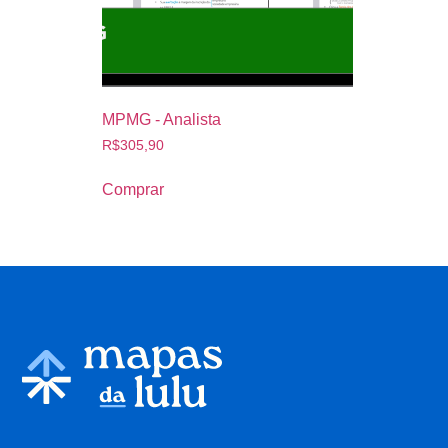
MPMG - Analista
R$
305,90
Comprar