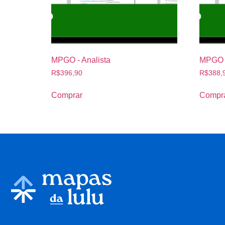
MPGO - Analista
MPGO -
R$
396,90
R$
388,
Comprar
Compr