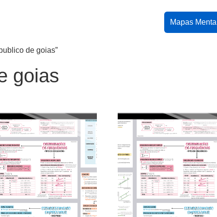
Mapas Menta
publico de goias”
de goias