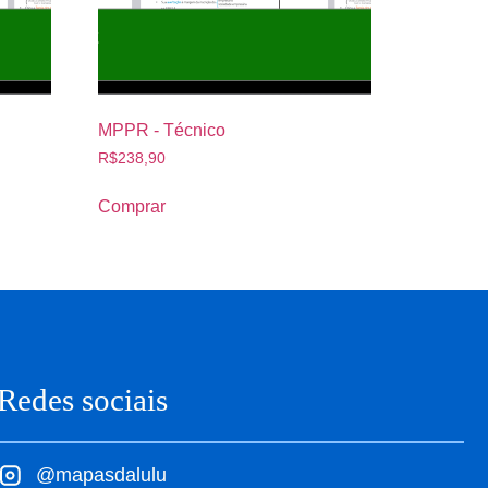
MPPR - Técnico
R$
238,90
Comprar
Redes sociais
@mapasdalulu