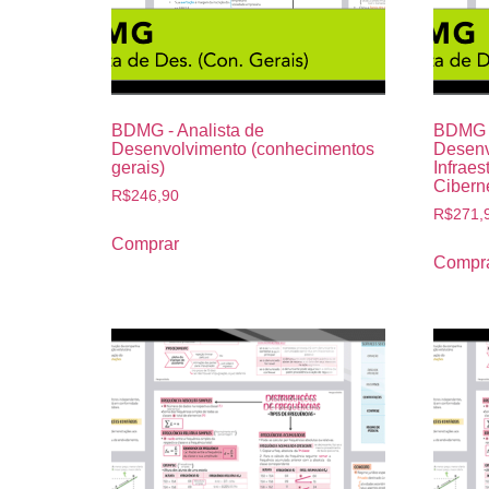
BDMG - Analista de
BDMG -
Desenvolvimento (conhecimentos
Desenv
gerais)
Infraes
Ciberné
R$
246,90
R$
271,
Comprar
Compr