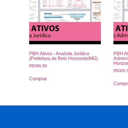
PBH Ativos - Analista Jurídico
PBH At
(Prefeitura de Belo Horizonte/MG)
Adminis
Horizo
R$
386,90
R$
305,
Comprar
Compr