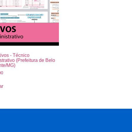
ivos - Técnico
trativo (Prefeitura de Belo
nte/MG)
90
ar