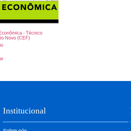
Econômica - Técnico
io Novo (CEF)
90
ar
Institucional
Sobre nós