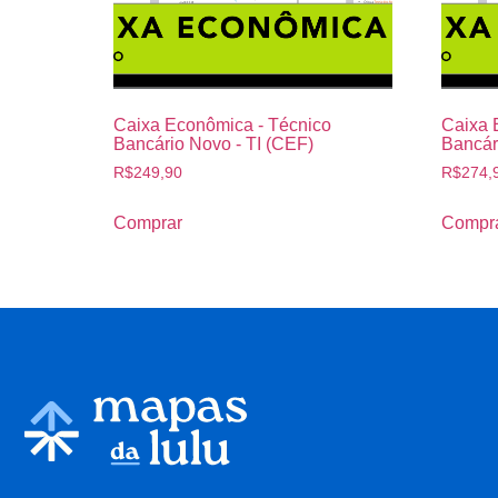
Caixa Econômica - Técnico
Caixa 
Bancário Novo - TI (CEF)
Bancár
R$
249,90
R$
274,
Comprar
Compr