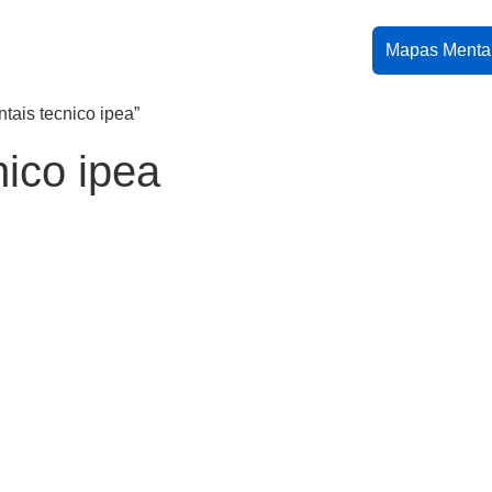
Mapas Menta
ais tecnico ipea”
ico ipea