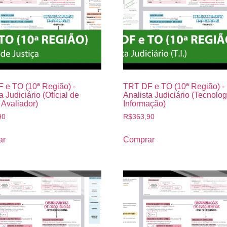
 e TO (10ª Região) -
TRT DF e TO (10ª Região) -
a Judiciário (Oficial de
Analista Judiciário (Tecnolo
 Avaliador)
Informação)
90
R$
363,90
ar
Comprar