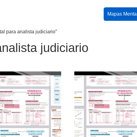
Mapas Menta
 para analista judiciario”
alista judiciario