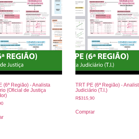
 (6ª Região) - Analista
TRT PE (6ª Região) - Analis
rio (Oficial de Justiça
Judiciário (T.I.)
or)
R$
315,90
90
Comprar
ar