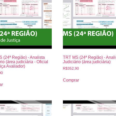
 (24ª Região) - Analista
TRT MS (24ª Região) - Anali
io (área judiciária - Oficial
Judiciário (área judiciária)
iça Avaliador)
R$
352,90
90
Comprar
ar