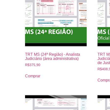
TRT MS (24ª Região) - Analista
TRT MS
Judiciário (área administrativa)
Judiciár
de Just
R$
375,90
R$
408,
Comprar
Compr