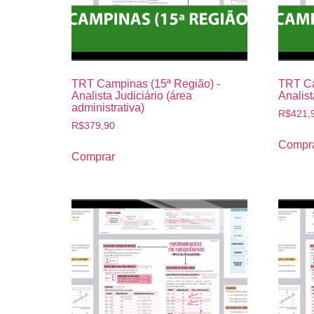
TRT Campinas (15ª Região) -
TRT Ca
Analista Judiciário (área
Analist
administrativa)
R$
421,
R$
379,90
Compr
Comprar