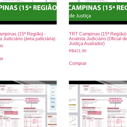
mpinas (15ª Região) -
TRT Campinas (15ª Região) 
a Judiciário (área judiciária)
Analista Judiciário (Oficial d
Justiça Avaliador)
90
R$
421,90
ar
Comprar