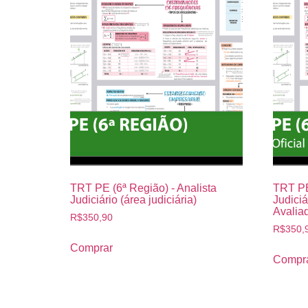
TRT PE (6ª Região) - Analista
TRT PE
Judiciário (área judiciária)
Judiciá
Avaliad
R$
350,90
R$
350,
Comprar
Compr