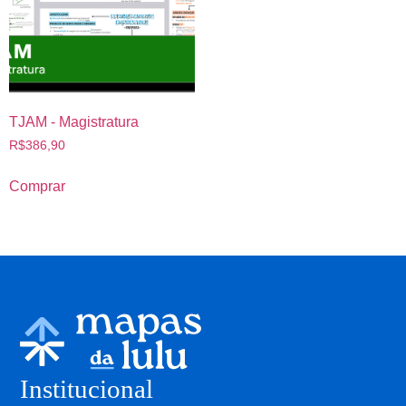
TJAM - Magistratura
R$
386,90
Comprar
Institucional