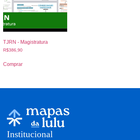
TJRN - Magistratura
R$
386,90
Comprar
Institucional