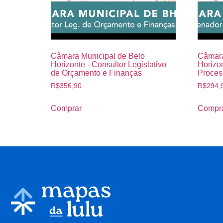
Câmara Municipal de Belo
Câmara
Horizonte - Consultor Legislativo
Horizo
de Orçamento e Finanças
Proces
R$
356,90
R$
294,
Comprar
Compr