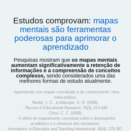
Estudos comprovam:
mapas
mentais são ferramentas
poderosas para aprimorar o
aprendizado
Pesquisas mostram que
os mapas mentais
aumentam significativamente a retenção de
informações e a compreensão de conceitos
complexos,
sendo considerados uma das
melhores formas de estudo atualmente.
- Aprendendo com mapas conceituais e de conhecimento: Uma
meta-análise.
Nesbit, J. C., & Adesope, O. O. (2006).
- Review of Educational Research, 76(3), 413-448.
Chiou, C. C. (2008).
- O efeito do mapeamento conceitual sobre o desempenho
acadêmico e o interesse dos estudantes.
Innovations in Education and Teaching International, 45(4), 375-387.