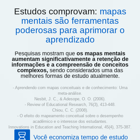
Estudos comprovam:
mapas
mentais são ferramentas
poderosas para aprimorar o
aprendizado
Pesquisas mostram que
os mapas mentais
aumentam significativamente a retenção de
informações e a compreensão de conceitos
complexos,
sendo considerados uma das
melhores formas de estudo atualmente.
- Aprendendo com mapas conceituais e de conhecimento: Uma
meta-análise.
Nesbit, J. C., & Adesope, O. O. (2006).
- Review of Educational Research, 76(3), 413-448.
Chiou, C. C. (2008).
- O efeito do mapeamento conceitual sobre o desempenho
acadêmico e o interesse dos estudantes.
Innovations in Education and Teaching International, 45(4), 375-387.
Você economiza tempo de estudo