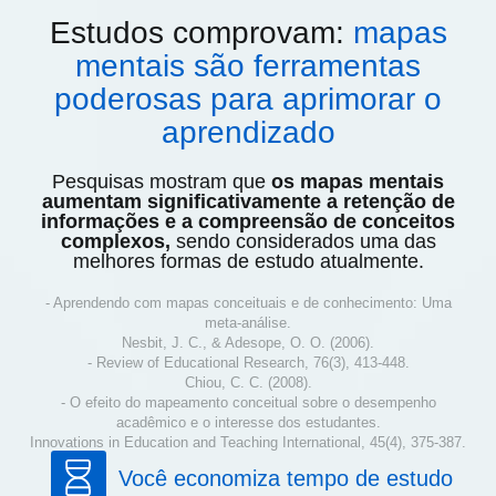
Estudos comprovam:
mapas
mentais são ferramentas
poderosas para aprimorar o
aprendizado
Pesquisas mostram que
os mapas mentais
aumentam significativamente a retenção de
informações e a compreensão de conceitos
complexos,
sendo considerados uma das
melhores formas de estudo atualmente.
- Aprendendo com mapas conceituais e de conhecimento: Uma
meta-análise.
Nesbit, J. C., & Adesope, O. O. (2006).
- Review of Educational Research, 76(3), 413-448.
Chiou, C. C. (2008).
- O efeito do mapeamento conceitual sobre o desempenho
acadêmico e o interesse dos estudantes.
Innovations in Education and Teaching International, 45(4), 375-387.
Você economiza tempo de estudo