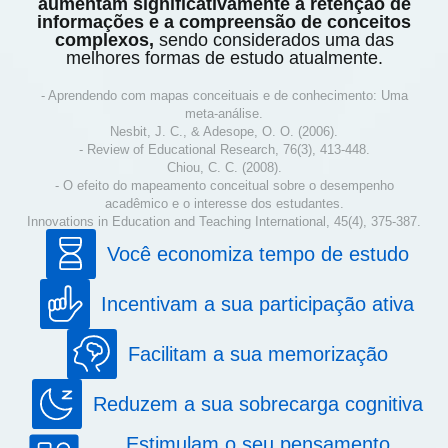
aumentam significativamente a retenção de
informações e a compreensão de conceitos
complexos,
sendo considerados uma das
melhores formas de estudo atualmente.
- Aprendendo com mapas conceituais e de conhecimento: Uma
meta-análise.
Nesbit, J. C., & Adesope, O. O. (2006).
- Review of Educational Research, 76(3), 413-448.
Chiou, C. C. (2008).
- O efeito do mapeamento conceitual sobre o desempenho
acadêmico e o interesse dos estudantes.
Innovations in Education and Teaching International, 45(4), 375-387.
Você economiza tempo de estudo
Incentivam a sua participação ativa
Facilitam a sua memorização
Reduzem a sua sobrecarga cognitiva
Estimulam o seu pensamento