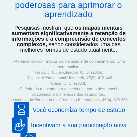
poderosas para aprimorar o
aprendizado
Pesquisas mostram que
os mapas mentais
aumentam significativamente a retenção de
informações e a compreensão de conceitos
complexos,
sendo considerados uma das
melhores formas de estudo atualmente.
- Aprendendo com mapas conceituais e de conhecimento: Uma
meta-análise.
Nesbit, J. C., & Adesope, O. O. (2006).
- Review of Educational Research, 76(3), 413-448.
Chiou, C. C. (2008).
- O efeito do mapeamento conceitual sobre o desempenho
acadêmico e o interesse dos estudantes.
Innovations in Education and Teaching International, 45(4), 375-387.
Você economiza tempo de estudo
Incentivam a sua participação ativa