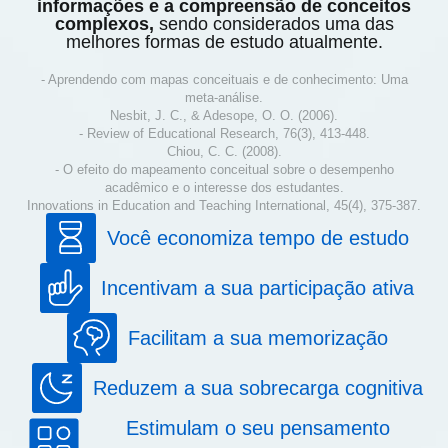
informações e a compreensão de conceitos
complexos,
sendo considerados uma das
melhores formas de estudo atualmente.
- Aprendendo com mapas conceituais e de conhecimento: Uma
meta-análise.
Nesbit, J. C., & Adesope, O. O. (2006).
- Review of Educational Research, 76(3), 413-448.
Chiou, C. C. (2008).
- O efeito do mapeamento conceitual sobre o desempenho
acadêmico e o interesse dos estudantes.
Innovations in Education and Teaching International, 45(4), 375-387.
Você economiza tempo de estudo
Incentivam a sua participação ativa
Facilitam a sua memorização
Reduzem a sua sobrecarga cognitiva
Estimulam o seu pensamento