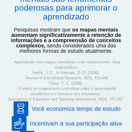
poderosas para aprimorar o
aprendizado
Pesquisas mostram que
os mapas mentais
aumentam significativamente a retenção de
informações e a compreensão de conceitos
complexos,
sendo considerados uma das
melhores formas de estudo atualmente.
- Aprendendo com mapas conceituais e de conhecimento: Uma
meta-análise.
Nesbit, J. C., & Adesope, O. O. (2006).
- Review of Educational Research, 76(3), 413-448.
Chiou, C. C. (2008).
- O efeito do mapeamento conceitual sobre o desempenho
acadêmico e o interesse dos estudantes.
Innovations in Education and Teaching International, 45(4), 375-387.
Você economiza tempo de estudo
Incentivam a sua participação ativa