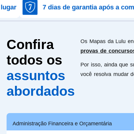
7 dias de garantia após a compra
Confira
Os Mapas da Lulu e
provas de concurso
todos os
Por isso, ainda que s
assuntos
você resolva mudar 
abordados
Administração Financeira e Orçamentária