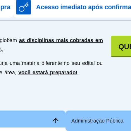
Acesso imediato após confirmação de co
nglobam
as disciplinas mais cobradas em
QU
s.
urja uma matéria diferente no seu edital ou
de área,
você estará preparado!
Administração Pública