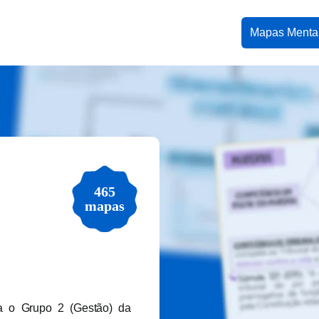
Mapas Menta
465
mapas
a o Grupo 2 (Gestão) da