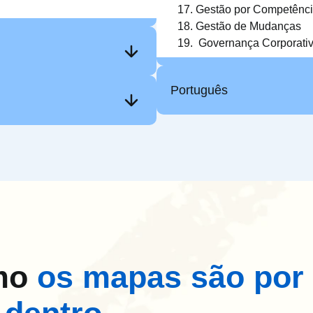
Gestão por Competênc
Gestão de Mudanças
Governança Corporati
Português
mo
os mapas são por