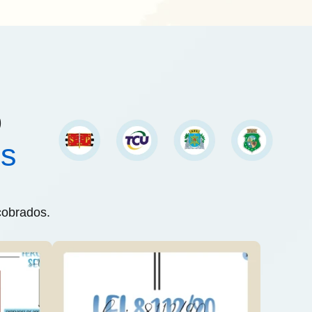
o
is
cobrados.