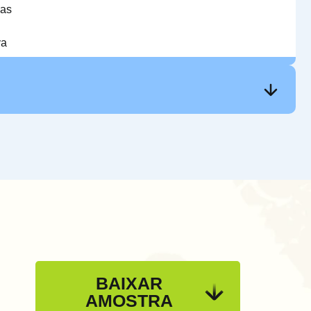
ias
va
BAIXAR
AMOSTRA