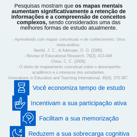
Pesquisas mostram que
os mapas mentais
aumentam significativamente a retenção de
informações e a compreensão de conceitos
complexos,
sendo considerados uma das
melhores formas de estudo atualmente.
- Aprendendo com mapas conceituais e de conhecimento: Uma
meta-análise.
Nesbit, J. C., & Adesope, O. O. (2006).
- Review of Educational Research, 76(3), 413-448.
Chiou, C. C. (2008).
- O efeito do mapeamento conceitual sobre o desempenho
acadêmico e o interesse dos estudantes.
Innovations in Education and Teaching International, 45(4), 375-387.
Você economiza tempo de estudo
Incentivam a sua participação ativa
Facilitam a sua memorização
Reduzem a sua sobrecarga cognitiva